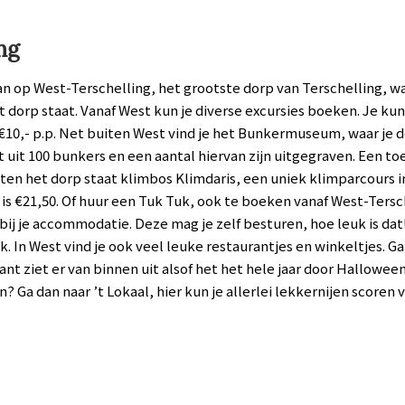
ng
an op West-Terschelling, het grootste dorp van Terschelling, 
t dorp staat. Vanaf West kun je diverse excursies boeken. Je k
10,- p.p. Net buiten West vind je het Bunkermuseum, waar je 
t uit 100 bunkers en een aantal hiervan zijn uitgegraven. Een to
uiten het dorp staat klimbos Klimdaris, een uniek klimparcours
 is €21,50. Of huur een Tuk Tuk, ook te boeken vanaf West-Ters
bij je accommodatie. Deze mag je zelf besturen, hoe leuk is dat! 
k. In West vind je ook veel leuke restaurantjes en winkeltjes. G
t ziet er van binnen uit alsof het het hele jaar door Halloween i
Ga dan naar ’t Lokaal, hier kun je allerlei lekkernijen scoren 