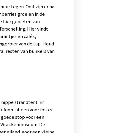
huur tegen. Ooit zijn er na
berries groeien in de
e hier genieten van
Terschelling. Hier vindt
urantjes en cafés,
ingerbier van de tap. Houd
eral resten van bunkers van
.
 hippe strandtent. Er
efoon, alleen voor foto’s!
 goede stop voor een
het Wrakkenmuseum. De
t eiland. Voor een kleine