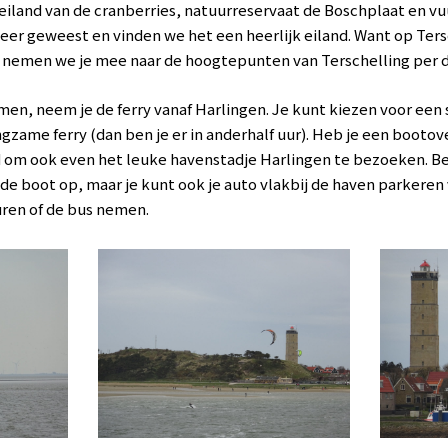
iland van de cranberries, natuurreservaat de Boschplaat en vu
 keer geweest en vinden we het een heerlijk eiland. Want op Ters
og nemen we je mee naar de hoogtepunten van Terschelling per 
en, neem je de ferry vanaf Harlingen. Je kunt kiezen voor een s
angzame ferry (dan ben je er in anderhalf uur). Heb je een booto
 om ook even het leuke havenstadje Harlingen te bezoeken. Be
e boot op, maar je kunt ook je auto vlakbij de haven parkeren 
uren of de bus nemen.