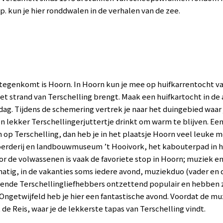
p. kun je hier ronddwalen in de verhalen van de zee.
tegenkomt is Hoorn. In Hoorn kun je mee op huifkarrentocht van
et strand van Terschelling brengt. Maak een huifkartocht in de
dag. Tijdens de schemering vertrek je naar het duingebied waa
lekker Terschellingerjuttertje drinkt om warm te blijven. Een 
 op Terschelling, dan heb je in het plaatsje Hoorn veel leuke 
oerderij en landbouwmuseum ’t Hooivork, het kabouterpad in 
or de volwassenen is vaak de favoriete stop in Hoorn; muziek e
atig, in de vakanties soms iedere avond, muziekduo (vader en 
erende Terschellingliefhebbers ontzettend populair en hebben z
ngetwijfeld heb je hier een fantastische avond. Voordat de muz
 de Reis, waar je de lekkerste tapas van Terschelling vindt.