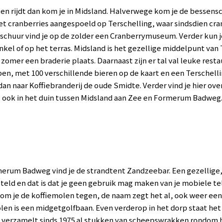
ten rijdt dan kom je in Midsland. Halverwege kom je de bessensc
 cranberries aangespoeld op Terschelling, waar sindsdien cran
nschuur vind je op de zolder een Cranberrymuseum. Verder kun j
kel of op het terras. Midsland is het gezellige middelpunt van 
zomer een braderie plaats. Daarnaast zijn er tal val leuke resta
en, met 100 verschillende bieren op de kaart en een Terschell
dan naar Koffiebranderij de oude Smidte. Verder vind je hier ov
ook in het duin tussen Midsland aan Zee en Formerum Badweg
merum Badweg vind je de strandtent Zandzeebar. Een gezellige,
steld en dat is dat je geen gebruik mag maken van je mobiele tel
om je de koffiemolen tegen, de naam zegt het al, ook weer een
molen is een midgetgolfbaan. Even verderop in het dorp staat 
verzamelt sinds 1975 al stukken van scheepswrakken rondom he