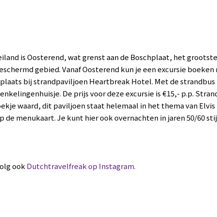
eiland is Oosterend, wat grenst aan de Boschplaat, het grootst
schermd gebied. Vanaf Oosterend kun je een excursie boeken 
plaats bij strandpaviljoen Heartbreak Hotel. Met de strandbus r
enkelingenhuisje. De prijs voor deze excursie is €15,- p.p. Str
ekje waard, dit paviljoen staat helemaal in het thema van Elvis 
op de menukaart. Je kunt hier ook overnachten in jaren 50/60 stij
volg ook
Dutchtravelfreak op Instagram.