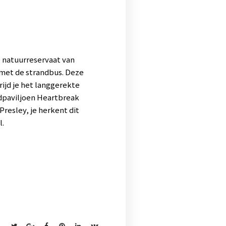
e natuurreservaat van
met de strandbus. Deze
ijd je het langgerekte
andpaviljoen Heartbreak
Presley, je herkent dit
l.