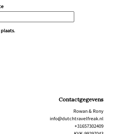
te
plaats.
Contactgegevens
Rowan & Rony
info@dutchtravelfreak.nl
+31657302409
KVK: 99297043